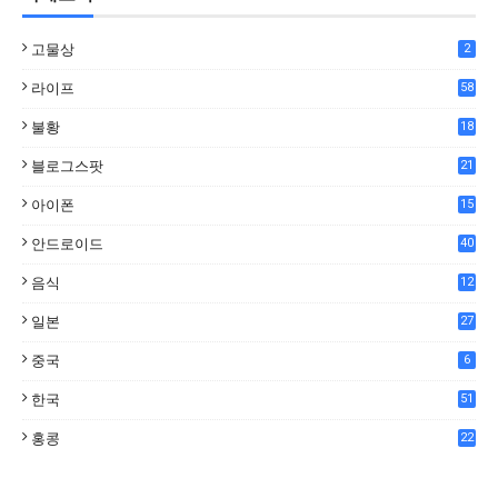
고물상
2
라이프
58
불황
18
7
블로그스팟
21
아이폰
15
안드로이드
40
음식
12
0
일본
27
중국
6
한국
51
홍콩
22