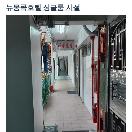
뉴몽콕호텔 싱글룸 시설