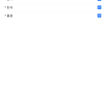
한국
51
홍콩
22