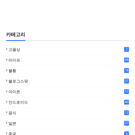
카테고리
고물상
2
라이프
58
불황
18
7
블로그스팟
21
아이폰
15
안드로이드
40
음식
12
0
일본
27
중국
6