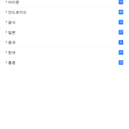
아이폰
15
안드로이드
40
음식
12
0
일본
27
중국
6
한국
51
홍콩
22