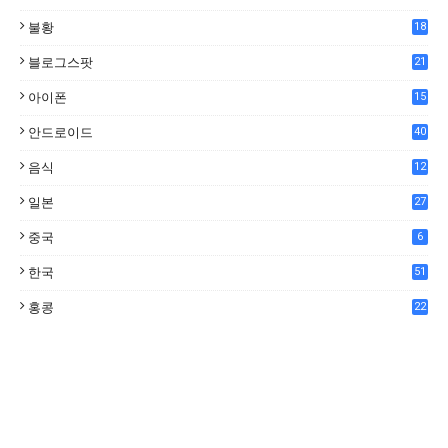
불황
18
7
블로그스팟
21
아이폰
15
안드로이드
40
음식
12
0
일본
27
중국
6
한국
51
홍콩
22