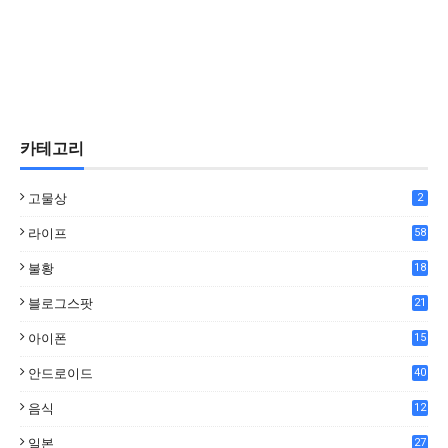
카테고리
고물상
2
라이프
58
불황
18
7
블로그스팟
21
아이폰
15
안드로이드
40
음식
12
0
일본
27