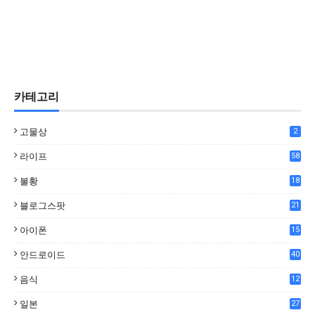
카테고리
고물상
2
라이프
58
불황
18
7
블로그스팟
21
아이폰
15
안드로이드
40
음식
12
0
일본
27