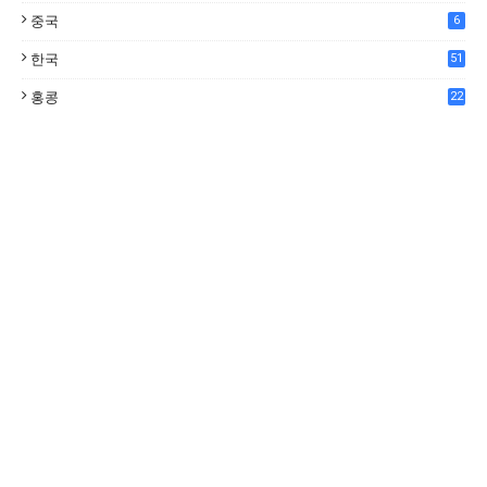
중국
6
한국
51
홍콩
22