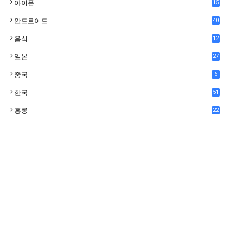
아이폰
15
안드로이드
40
음식
12
0
일본
27
중국
6
한국
51
홍콩
22