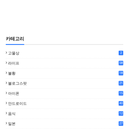
카테고리
고물상
2
라이프
58
불황
18
7
블로그스팟
21
아이폰
15
안드로이드
40
음식
12
0
일본
27