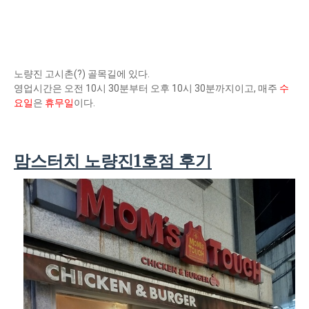
노량진 고시촌(?) 골목길에 있다.
영업시간은 오전 10시 30분부터 오후 10시 30분까지이고, 매주
수
요일
은
휴무일
이다.
맘스터치 노량진1호점 후기