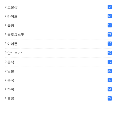
고물상
2
라이프
58
불황
18
7
블로그스팟
21
아이폰
15
안드로이드
40
음식
12
0
일본
27
중국
6
한국
51
홍콩
22