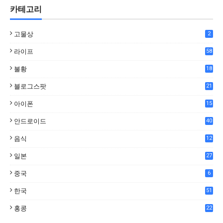
카테고리
고물상
2
라이프
58
불황
18
7
블로그스팟
21
아이폰
15
안드로이드
40
음식
12
0
일본
27
중국
6
한국
51
홍콩
22