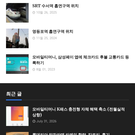
SRT 수서역 흡연구역 위치
10월 26, 2025
영등포역 흡연구역 위치
11월 25, 2024
모바일티머니, 삼성페이 앱에 체크카드 후불 교통카드 등
록하기
8월 01, 2023
최근 글
모바일티머니 K패스 충전형 자체 혜택 축소 (전월실적
상향)
July 31, 2026
롯데리아 말차라떼 카페인 함량, 칼로리, 후기