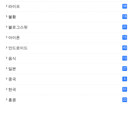
라이프
58
불황
18
7
블로그스팟
21
아이폰
15
안드로이드
40
음식
12
0
일본
27
중국
6
한국
51
홍콩
22