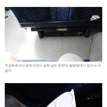
무궁화호보다 앞뒤간격이 살짝 넓은 듯한데, 발받침대가 없어서 아
쉽다.