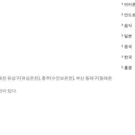
아이
안드
음식
일본
중국
한국
홍콩
대전 유성구(유성온천), 충주(수안보온천), 부산 동래구(동래온
이 있다.