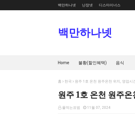
백만하나넷
난장넷
디스마이너스
백만하나넷
Home
불황(할인혜택)
음식
홈
한국
원주 1호 온천 원주온천 위치, 영업시간
원주 1호 온천 원주온
풀먹는표범
11월 07, 2024