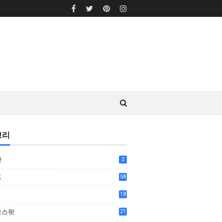
고리
상
2
프
58
18
7
그스팟
21