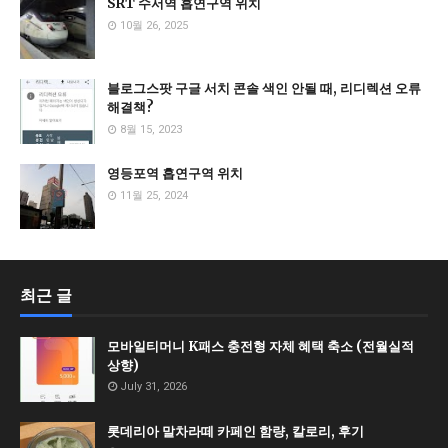
SRT 수서역 흡연구역 위치
10월 26, 2025
블로그스팟 구글 서치 콘솔 색인 안될 때, 리디렉션 오류
해결책?
8월 15, 2023
영등포역 흡연구역 위치
11월 25, 2024
최근 글
모바일티머니 K패스 충전형 자체 혜택 축소 (전월실적
상향)
July 31, 2026
롯데리아 말차라떼 카페인 함량, 칼로리, 후기