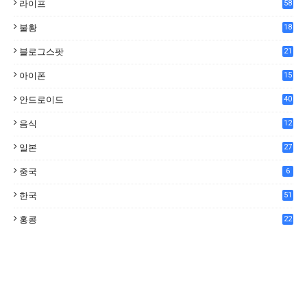
라이프
58
불황
18
7
블로그스팟
21
아이폰
15
안드로이드
40
음식
12
0
일본
27
중국
6
한국
51
홍콩
22