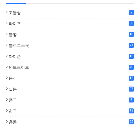
고물상
2
라이프
58
불황
18
7
블로그스팟
21
아이폰
15
안드로이드
40
음식
12
0
일본
27
중국
6
한국
51
홍콩
22