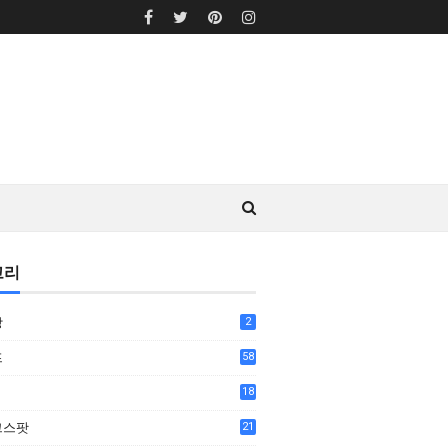
고리
상
2
프
58
18
7
그스팟
21