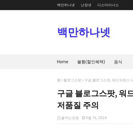
백만하나넷
난장넷
디스마이너스
백만하나넷
Home
불황(할인혜택)
음식
홈
블로그스팟
구글 블로그스팟, 워드프레스 
구글 블로그스팟, 워
저품질 주의
풀먹는표범
3월 16, 2024