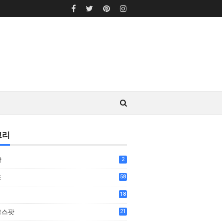
고리
상
2
프
58
18
7
그스팟
21