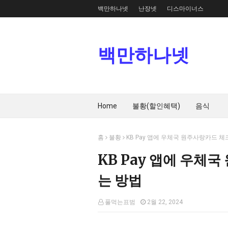
백만하나넷
난장넷
디스마이너스
백만하나넷
Home
불황(할인혜택)
음식
홈
불황
KB Pay 앱에 우체국 원주사랑카드 
KB Pay 앱에 우체
는 방법
풀먹는표범
2월 22, 2024