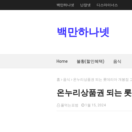
백만하나넷
난장넷
디스마이너스
백만하나넷
Home
불황(할인혜택)
음식
홈
음식
온누리상품권 되는 롯데리아 개봉점 
온누리상품권 되는 롯
풀먹는표범
1월 15, 2024