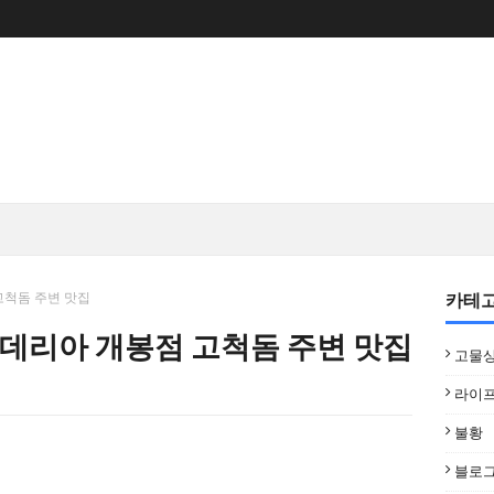
카테
고척돔 주변 맛집
데리아 개봉점 고척돔 주변 맛집
고물
라이
불황
블로