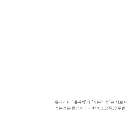
롯데리아 "개봉점"과 "개봉역점"은 서로 다
개봉점은 동양미래대학 버스정류장 주변에 