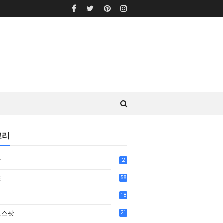
고리
상
2
프
58
18
7
그스팟
21