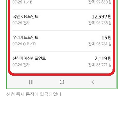
신청 즉시 통장에 입금되었다.