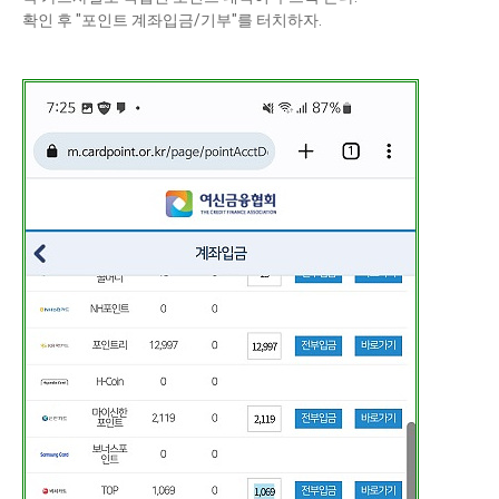
확인 후 "포인트 계좌입금/기부"를 터치하자.