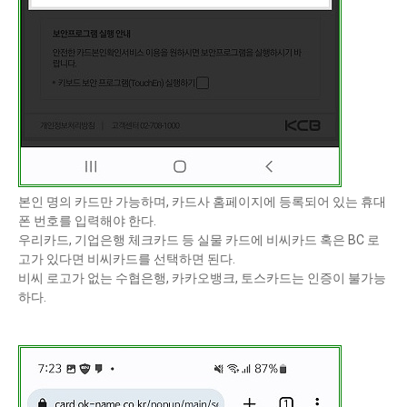
본인 명의 카드만 가능하며, 카드사 홈페이지에 등록되어 있는 휴대
폰 번호를 입력해야 한다.
우리카드, 기업은행 체크카드 등 실물 카드에 비씨카드 혹은 BC 로
고가 있다면 비씨카드를 선택하면 된다.
비씨 로고가 없는 수협은행, 카카오뱅크, 토스카드는 인증이 불가능
하다.