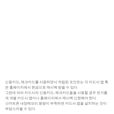
신용카드, 체크카드를 사용하면서 적립된 포인트는 각 카드사 앱 혹
은 홈페이지에서 현금으로 캐시백 받을 수 있다.
그런데 여러 카드사의 신용카드, 체크카드들을 사용할 경우 번거롭
게 개별 카드사 앱이나 홈페이지에서 캐시백 신청해야 한다.
스마트폰 내장메모리 용량이 부족하면 카드사 앱을 설치하는 것이
부담스러울 수 있다.