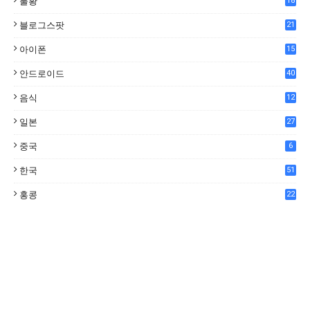
불황
18
7
블로그스팟
21
아이폰
15
안드로이드
40
음식
12
0
일본
27
중국
6
한국
51
홍콩
22