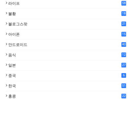
라이프
58
불황
18
7
블로그스팟
21
아이폰
15
안드로이드
40
음식
12
0
일본
27
중국
6
한국
51
홍콩
22